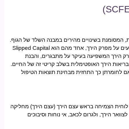
 המסומנת בשינויים מהירים במבנה השלד של הגוף.
במהלך שלב זה, יכולים להיווצר מצבים מסוימים המשפיעים על מפרק הירך, אחד מהם הוא Slipped Capital
Femoral היא הפרעה במפרק הירך המשפיעה בעיקר על מתבגרים, והבנת
בריאות הירך האופטימלית בשלב קריטי זה של החיים.
תאם לחומרתן כך התחזית מבחינת תוצאות הטיפול
Slipped Cap מתרחשת כאשר לוחית הצמיחה בראש עצם הירך (עצם הירך) מחליקה
צוואר הירך, ולגרום לכאב, אי נוחות וסיבוכים