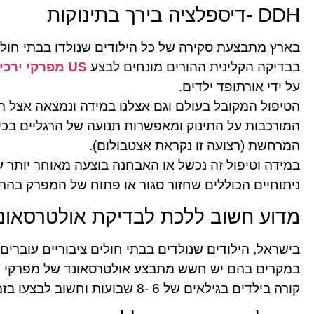
DDH -דיספלציה בירך בתינוקות
בארץ מתבצעת סקירה של כל הילודים שנולדו בבתי חולים
בבדיקה הקלינית ההורים מונחים לבצע
US מפרקי ירכיים
על ידי אורתופד ילדים.
הטיפול המקובל בעולם וגם אצלנו במידה ונמצאה אצל התי
המורכבות על התינוק ומאפשרות תנועה של הרגליים בכיוו
המרחשת (רצועה זו נקראת אצטבולום).
במידה וטיפול זה נכשל או האבחנה בוצעה מאוחר יותר 
ניתוחיים הכוללים שחזור סגור או פתוח של המפרק בהת
מדוע חשוב ללכת לבדיקת אולטרסאונד
בישראל, הילודים שנולדים בבתי חולים ציבוריים עוברי
במקרים בהם יש חשש מתבצע אולטרסאונד של מפרקי הי
קורה בילדים בגילאים של 6 -8 שבועות וחשוב לבצעו בזמן כיוון שאחרת – הטיפול יצטרך להיות מורכב יותר.