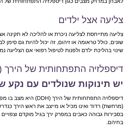
לאבחן במדויק מצבים כגון דיספלזיה התפתחותית של הירך (DDH), המשפיעה על יישור מפרק הירך וי
צליעה אצל ילדים
צליעה מתייחסת לצליעה ניכרת או להליכה לא תקינה אצל 
שונים, כולל טראומה או זיהום, זה יכול להיות גם סימן ל
שינוי בהליכת ילדם ולפנות לטיפול רפואי אם הצליעה נ
דיספלזיה התפתחותית של הירך (DDH)
יש תינוקות שנולדים עם נקע של 
דיספלזיה התפתחותית של ה
(מרחשת) רדוד ואינו מכיל או מייצב את ראש הירך כנדרש
בסבירות גבוהה כאבים במפרק ירך בגיל מוקדם וצפויים
בחיהם.